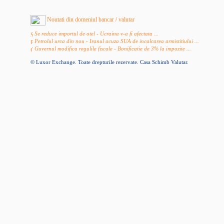
Noutati din domeniul bancar / valutar
Se reduce importul de otel - Ucraina v-a fi afectata ...
Petrolul urca din nou - Iranul acuza SUA de incalcarea armistitiului ...
Guvernul modifica regulile fiscale - Bonificatie de 3% la impozite ...
© Luxor Exchange. Toate drepturile rezervate.
Casa Schimb Valutar
.