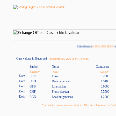
Intotdeauna
UN CURS BUN
in
Curs valutar in Bucuresti -
actualizat: joi, 2026-08-06; 18:11:35.
Simbol
Nume
Cumparare
(Currency)
(Name)
(We buy)
EUR
Euro
5.2080
USD
Dolar american
4.5100
GPB
Lira sterlina
6.0500
CHF
Franc elvetian
5.5500
BGN
Leva bulgareasca
1.2000
*curs valabil pentru sume mai mari de 500 € sau echivalentul, in lim