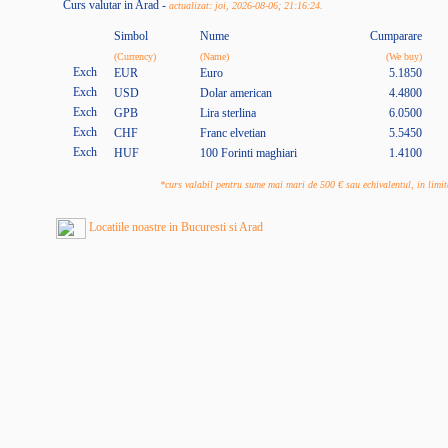
Curs valutar in Arad -
actualizat: joi, 2026-08-06; 21:16:24.
Simbol
Nume
Cumparare
(Currency)
(Name)
(We buy)
EUR
Euro
5.1850
USD
Dolar american
4.4800
GPB
Lira sterlina
6.0500
CHF
Franc elvetian
5.5450
HUF
100 Forinti maghiari
1.4100
*curs valabil pentru sume mai mari de 500 € sau echivalentul, in lim
Locatiile noastre in Bucuresti si Arad