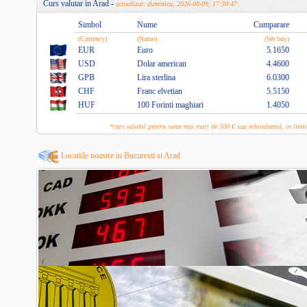
Curs valutar in Arad -
actualizat: duminica, 2026-08-09; 17:30:47.
Simbol
Nume
Cumparare
(Currency)
(Name)
(We buy)
EUR
Euro
5.1650
USD
Dolar american
4.4600
GPB
Lira sterlina
6.0300
CHF
Franc elvetian
5.5150
HUF
100 Forinti maghiari
1.4050
*curs valabil pentru sume mai mari de 500 € sau echivalentul, in lim
Locatiile noastre in Bucuresti si Arad