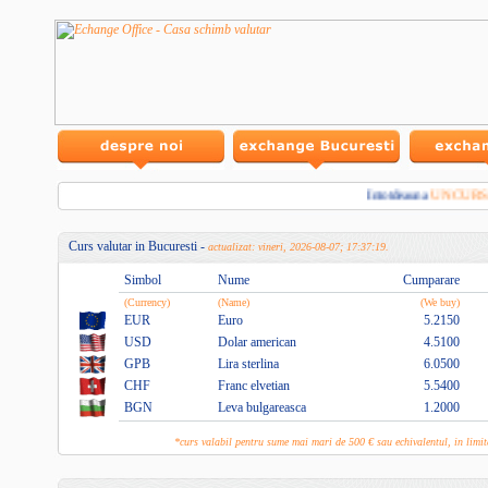
Intotdeauna
UN CURS
Curs valutar in Bucuresti -
actualizat: vineri, 2026-08-07; 17:37:19.
Simbol
Nume
Cumparare
(Currency)
(Name)
(We buy)
EUR
Euro
5.2150
USD
Dolar american
4.5100
GPB
Lira sterlina
6.0500
CHF
Franc elvetian
5.5400
BGN
Leva bulgareasca
1.2000
*curs valabil pentru sume mai mari de 500 € sau echivalentul, in lim