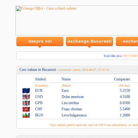
Intotdeauna
UN CURS 
Curs valutar in Bucuresti -
actualizat: vineri, 2026-08-07; 17:37:19.
Simbol
Nume
Cumparare
(Currency)
(Name)
(We buy)
EUR
Euro
5.2150
USD
Dolar american
4.5100
GPB
Lira sterlina
6.0500
CHF
Franc elvetian
5.5400
BGN
Leva bulgareasca
1.2000
*curs valabil pentru sume mai mari de 500 € sau echivalentul, in lim