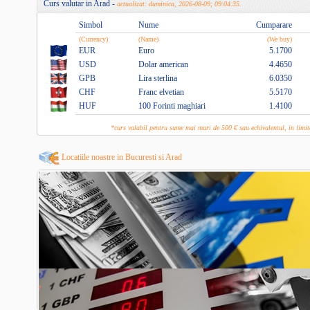
Curs valutar in Arad -
actualizat: duminica, 2026-08-09; 09:04:35.
Simbol
Nume
Cumparare
(Currency)
(Name)
(We buy)
EUR
Euro
5.1700
USD
Dolar american
4.4650
GPB
Lira sterlina
6.0350
CHF
Franc elvetian
5.5170
HUF
100 Forinti maghiari
1.4100
*curs valabil pentru sume mai mari de 500 € sau echivalentul, in lim
Locatiile noastre in Bucuresti si Arad